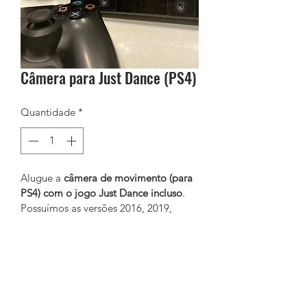
Câmera para Just Dance (PS4)
Quantidade
*
Alugue a 
câmera de movimento (para 
PS4)
com o jogo Just Dance incluso
. 
Possuímos as versões 2016, 2019, 
2020 e 2021 do jogo.
Aproveite a melhor experiência de 
aluguel de videogames
 com jogos 
Evolution Games - CNPJ:
61.287.297
/0001-02
incríveis e sem complicações!
Reservas:
(41) 99766-6927