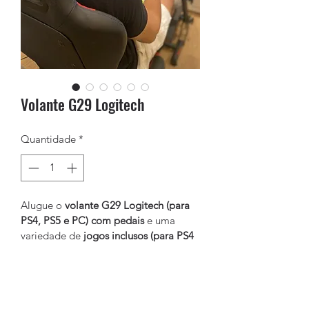
Volante G29 Logitech
Quantidade
*
Alugue o 
volante G29 Logitech (para 
PS4, PS5 e PC)
com 
pedais 
e uma 
variedade de 
jogos inclusos (para PS4 
e PS5)
. 
O pacote inclui todos os cabos 
necessários para uma experiência de 
jogo completa (cabo de força e USB). 
Evolution Games - CNPJ:
61.287.297
/0001-02